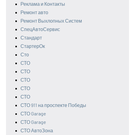
Реклама и Контакты
Ремонт авто
Ремонт Выхлопных Систем
СпецАвтоСервис
Стандарт
СтартерОк
Сто
СТО
СТО
СТО
СТО
СТО
СТО 911 на проспекте Победы
СТО Garage
СТО Garage
СТО АвтоЗона