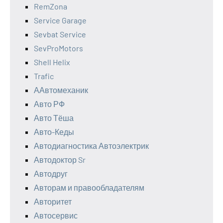
RemZona
Service Garage
Sevbat Service
SevProMotors
Shell Helix
Trafic
ААвтомеханик
Авто РФ
Авто Тёша
Авто-Кеды
Автодиагностика Автоэлектрик
Автодоктор Sr
Автодруг
Авторам и правообладателям
Авторитет
Автосервис