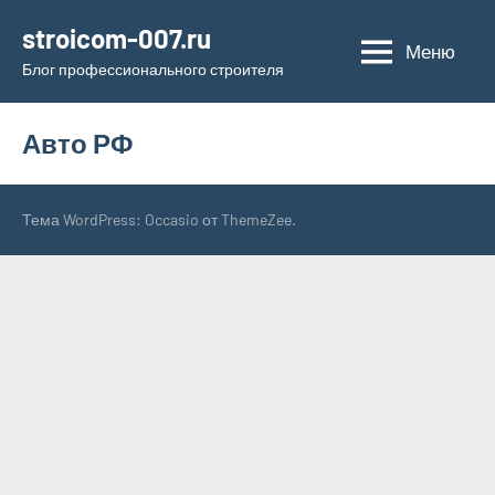
Перейти
stroicom-007.ru
к
Меню
Блог профессионального строителя
содержимому
Авто РФ
Тема WordPress: Occasio от ThemeZee.