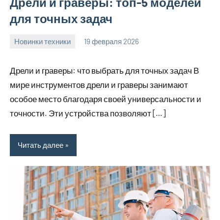
Дрели и граверы: топ-5 моделей
для точных задач
Новинки техники
19 февраля 2026
Avtor
Нет
комментариев
Дрели и граверы: что выбрать для точных задач В
мире инструментов дрели и граверы занимают
особое место благодаря своей универсальности и
точности. Эти устройства позволяют […]
Читать далее