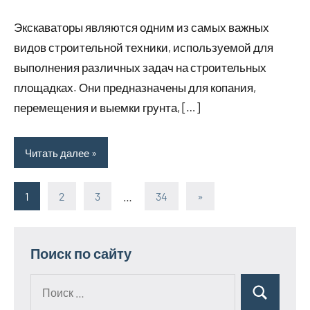
комментариев
Экскаваторы являются одним из самых важных
видов строительной техники, используемой для
выполнения различных задач на строительных
площадках. Они предназначены для копания,
перемещения и выемки грунта, […]
Читать далее
1
2
3
…
34
Следующие
»
Пагинация
записи
записей
Поиск по сайту
Поиск
Поиск
для: