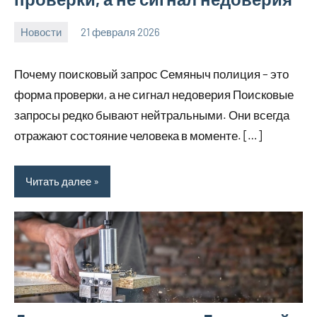
Новости
21 февраля 2026
Avtor
Нет
комментариев
Почему поисковый запрос Семяныч полиция – это
форма проверки, а не сигнал недоверия Поисковые
запросы редко бывают нейтральными. Они всегда
отражают состояние человека в моменте. […]
Читать далее