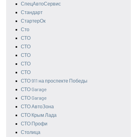
СпецАвтоСервис
Стандарт
СтартерОк
Сто
СТО
СТО
СТО
СТО
СТО
СТО 911 на проспекте Победы
СТО Garage
СТО Garage
СТО АвтоЗона
СТО Крым Лада
СТО Профи
Столица