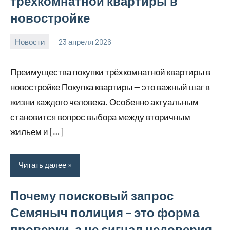
трёхкомнатной квартиры в
новостройке
Новости
23 апреля 2026
Avtor
Нет
комментариев
Преимущества покупки трёхкомнатной квартиры в
новостройке Покупка квартиры — это важный шаг в
жизни каждого человека. Особенно актуальным
становится вопрос выбора между вторичным
жильем и […]
Читать далее
Почему поисковый запрос
Семяныч полиция – это форма
проверки, а не сигнал недоверия