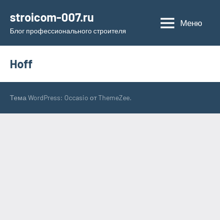
Перейти
stroicom-007.ru
к
Меню
Блог профессионального строителя
содержимому
Hoff
Тема WordPress: Occasio от ThemeZee.