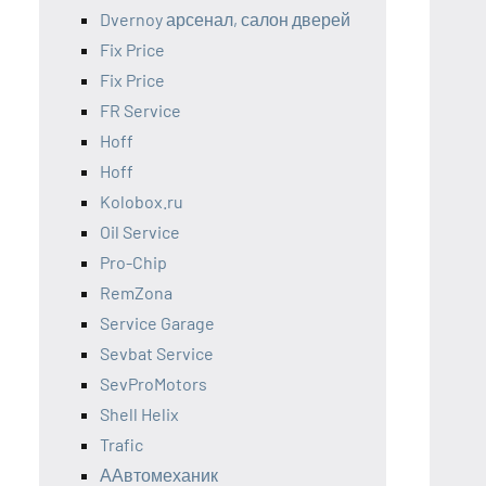
Dvernoy арсенал, салон дверей
Fix Price
Fix Price
FR Service
Hoff
Hoff
Kolobox.ru
Oil Service
Pro-Chip
RemZona
Service Garage
Sevbat Service
SevProMotors
Shell Helix
Trafic
ААвтомеханик