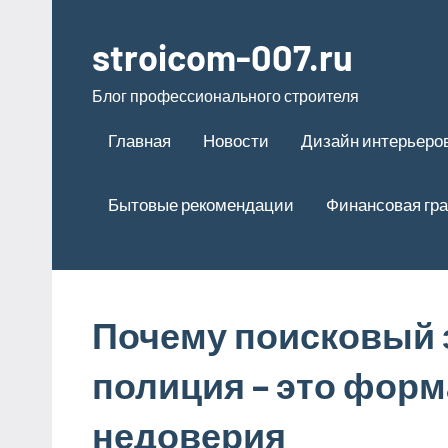
Перейти
к
stroicom-007.ru
содержимому
Блог профессионального строителя
Главная
Новости
Дизайн интерьеро
Бытовые рекомендации
Финансовая гр
Почему поисковый 
полиция – это форма
недоверия