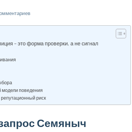
комментариев
ция – это форма проверки, а не сигнал
чивания
выбора
й модели поведения
е репутационный риск
запрос Семяныч