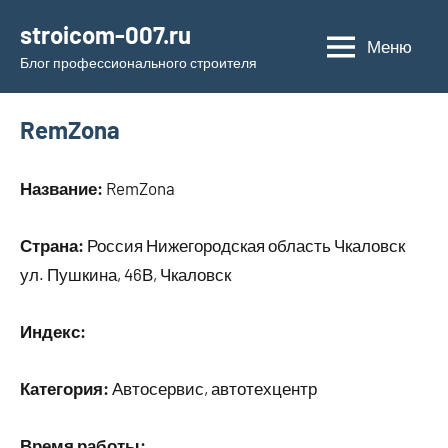
Перейти
stroicom-007.ru
к
Меню
Блог профессионального строителя
содержимому
RemZona
Название:
RemZona
Страна:
Россия Нижегородская область Чкаловск
ул. Пушкина, 46В, Чкаловск
Индекс:
Категория:
Автосервис, автотехцентр
Время работы: