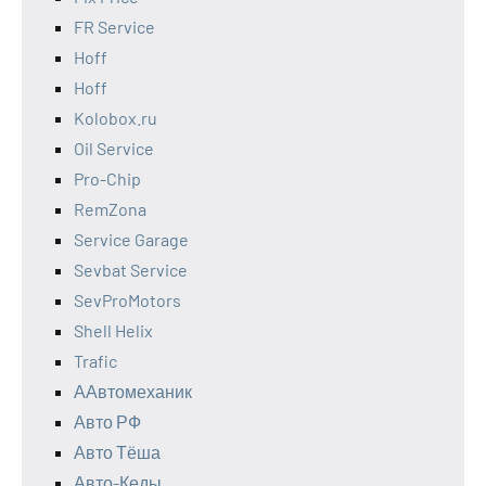
FR Service
Hoff
Hoff
Kolobox.ru
Oil Service
Pro-Chip
RemZona
Service Garage
Sevbat Service
SevProMotors
Shell Helix
Trafic
ААвтомеханик
Авто РФ
Авто Тёша
Авто-Кеды