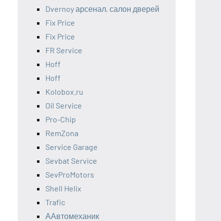
Dvernoy арсенал, салон дверей
Fix Price
Fix Price
FR Service
Hoff
Hoff
Kolobox.ru
Oil Service
Pro-Chip
RemZona
Service Garage
Sevbat Service
SevProMotors
Shell Helix
Trafic
ААвтомеханик