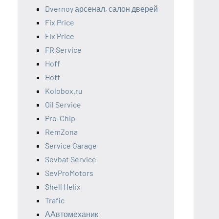
Dvernoy арсенал, салон дверей
Fix Price
Fix Price
FR Service
Hoff
Hoff
Kolobox.ru
Oil Service
Pro-Chip
RemZona
Service Garage
Sevbat Service
SevProMotors
Shell Helix
Trafic
ААвтомеханик