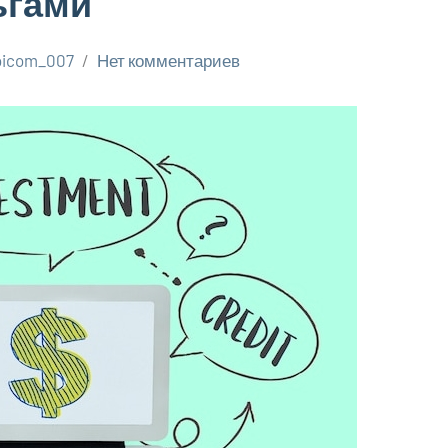
ьгами
oicom_007
Нет комментариев