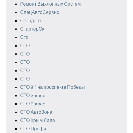
Ремонт Выхлопных Систем
СпецАвтоСервис
Стандарт
СтартерОк
Сто
СТО
СТО
СТО
СТО
СТО
СТО 911 на проспекте Победы
СТО Garage
СТО Garage
СТО АвтоЗона
СТО Крым Лада
СТО Профи