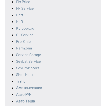
Fix Price
FR Service
Hoff
Hoff
Kolobox.ru
Oil Service
Pro-Chip
RemZona
Service Garage
Sevbat Service
SevProMotors
Shell Helix
Trafic
ААвтомеханик
Авто РФ
Авто Тёша