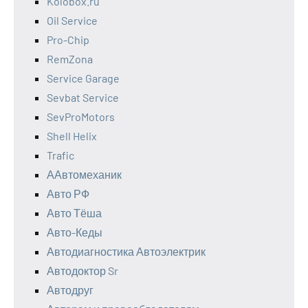
Kolobox.ru
Oil Service
Pro-Chip
RemZona
Service Garage
Sevbat Service
SevProMotors
Shell Helix
Trafic
ААвтомеханик
Авто РФ
Авто Тёша
Авто-Кеды
Автодиагностика Автоэлектрик
Автодоктор Sr
Автодруг